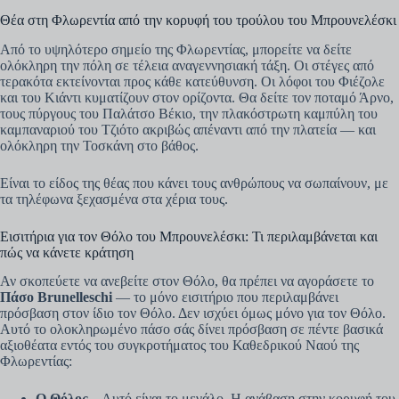
Θέα στη Φλωρεντία από την κορυφή του τρούλου του Μπρουνελέσκι
Από το υψηλότερο σημείο της Φλωρεντίας, μπορείτε να δείτε
ολόκληρη την πόλη σε τέλεια αναγεννησιακή τάξη. Οι στέγες από
τερακότα εκτείνονται προς κάθε κατεύθυνση. Οι λόφοι του Φιέζολε
και του Κιάντι κυματίζουν στον ορίζοντα. Θα δείτε τον ποταμό Άρνο,
τους πύργους του Παλάτσο Βέκιο, την πλακόστρωτη καμπύλη του
καμπαναριού του Τζιότο ακριβώς απέναντι από την πλατεία — και
ολόκληρη την Τοσκάνη στο βάθος.
Είναι το είδος της θέας που κάνει τους ανθρώπους να σωπαίνουν, με
τα τηλέφωνα ξεχασμένα στα χέρια τους.
Εισιτήρια για τον Θόλο του Μπρουνελέσκι: Τι περιλαμβάνεται και
πώς να κάνετε κράτηση
Αν σκοπεύετε να ανεβείτε στον Θόλο, θα πρέπει να αγοράσετε το
Πάσο Brunelleschi
— το μόνο εισιτήριο που περιλαμβάνει
πρόσβαση στον ίδιο τον Θόλο. Δεν ισχύει όμως μόνο για τον Θόλο.
Αυτό το ολοκληρωμένο πάσο σάς δίνει πρόσβαση σε πέντε βασικά
αξιοθέατα εντός του συγκροτήματος του Καθεδρικού Ναού της
Φλωρεντίας:
Ο Θόλος
– Αυτό είναι το μεγάλο. Η ανάβαση στην κορυφή του