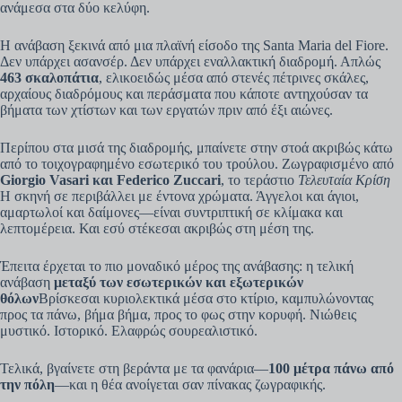
ανάμεσα στα δύο κελύφη.
Η ανάβαση ξεκινά από μια πλαϊνή είσοδο της Santa Maria del Fiore.
Δεν υπάρχει ασανσέρ. Δεν υπάρχει εναλλακτική διαδρομή. Απλώς
463 σκαλοπάτια
, ελικοειδώς μέσα από στενές πέτρινες σκάλες,
αρχαίους διαδρόμους και περάσματα που κάποτε αντηχούσαν τα
βήματα των χτίστων και των εργατών πριν από έξι αιώνες.
Περίπου στα μισά της διαδρομής, μπαίνετε στην στοά ακριβώς κάτω
από το τοιχογραφημένο εσωτερικό του τρούλου. Ζωγραφισμένο από
Giorgio Vasari και Federico Zuccari
, το τεράστιο
Τελευταία Κρίση
Η σκηνή σε περιβάλλει με έντονα χρώματα. Άγγελοι και άγιοι,
αμαρτωλοί και δαίμονες—είναι συντριπτική σε κλίμακα και
λεπτομέρεια. Και εσύ στέκεσαι ακριβώς στη μέση της.
Έπειτα έρχεται το πιο μοναδικό μέρος της ανάβασης: η τελική
ανάβαση
μεταξύ των εσωτερικών και εξωτερικών
θόλων
Βρίσκεσαι κυριολεκτικά μέσα στο κτίριο, καμπυλώνοντας
προς τα πάνω, βήμα βήμα, προς το φως στην κορυφή. Νιώθεις
μυστικό. Ιστορικό. Ελαφρώς σουρεαλιστικό.
Τελικά, βγαίνετε στη βεράντα με τα φανάρια—
100 μέτρα πάνω από
την πόλη
—και η θέα ανοίγεται σαν πίνακας ζωγραφικής.