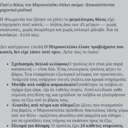
Γιατί ο θόλος του Μπρουνελέσκι στέκει ακόμα: Αποκαλύπτονται
μηχανικά μυστικά
Η Φλωρεντία του ζήτησε να χτίσει το
μεγαλύτερος θόλος
είχε
επιχειρήσει ποτέ κανείς — πλάτος άνω των 45 μέτρων — χωρίς
σκαλωσιές, χωρίς σκυρόδεμα και χωρίς οπλισμό χάλυβα. Και τα
κατάφερε. Αλλά πώς;
Δεν κατέρρευσε επειδή
Ο Μπρουνελέσκι έλυσε προβλήματα που
κανείς δεν είχε λύσει ποτέ πριν.
. Δείτε πώς το έκανε:
Σχεδιασμός διπλού κελύφους
Ο τρούλος δεν είναι μία παχιά
κατασκευή — είναι δύο. Ένας εσωτερικός τρούλος φέρει το
βάρος. Ένα ελαφρύτερο εξωτερικό κέλυφος τον προστατεύει.
Ανάμεσά τους υπάρχουν στενές σκάλες και κρυφά στηρίγματα.
Μοτίβο από τούβλα ψαροκόκαλο
Τοποθέτησε τα τούβλα σε
σχήμα ζιγκ-ζαγκ, όχι σε ευθείες σειρές. Αυτό κλείδωσε κάθε
στρώση στη θέση της και εμπόδισε τα τούβλα να γλιστρήσουν
προς τα έξω υπό το βάρος τους.
Αλυσίδες από πέτρα και σίδερο
Σαν ζώνες που συγκρατούν
ένα βαρέλι, ο Μπρουνελέσκι πρόσθεσε δακτυλίους τάσης γύρω
από τον θόλο - οριζόντιες αλυσίδες από ψαμμίτη και σίδηρο -
για να εμποδίσει τους τοίχους να σκάσουν προς τα έξω.
Πλευρά για δύναμη
: Ο τρούλος έχει
24 κάθετες νευρώσεις