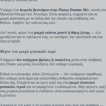
Υπάρχει ένα
δωρεάν βεστιάριο στην Piazza Duomo 38/r
, κοντά στο
Μουσείο Όπερα ντελ Ντουόμο. Είναι ασφαλές, εύχρηστο και σε
μικρή απόσταση με τα πόδια από την είσοδο της ανάβασης του
Θόλου. Αφήστε την τσάντα σας εκεί.
Αντ' αυτού, φέρτε ένα
μικρή τσάντα χιαστί ή θήκη ζώνης
— ό,τι
χρειάζεται για το τηλέφωνό σας, το εισιτήριο, την ταυτότητά σας και
λίγα μετρητά.
Φέρτε ένα μικρό μπουκάλι νερό
Υπάρχουν
δεν υπάρχουν βρύσες ή τουαλέτες
μέσα στην ανάβαση
του Dome, και μόλις ξεκινήσεις, δεν υπάρχει γυρισμός.
Ειδικά το καλοκαίρι, κάνει ζέστη μέσα — δεν υπάρχουν παράθυρα,
δεν υπάρχει ροή αέρα και εκατοντάδες άνθρωποι σκαρφαλώνουν
δίπλα σας. Επιτρέπεται να έχετε μαζί σας ένα
μικρό πλαστικό
μπουκάλι νερού
για να παραμένετε ενυδατωμένοι. Μην φέρνετε μαζί
σας μεγάλα μπουκάλια ή οτιδήποτε είναι κατασκευασμένο από γυαλί
ή μέταλλο.
Αποφύγετε τον καφέ ή τα μεγάλα γεύματα λίγο πριν την ανάβαση —