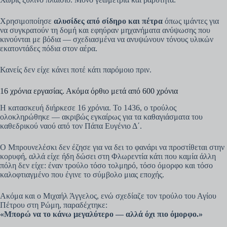
Χρησιμοποίησε
αλυσίδες από σίδηρο και πέτρα
όπως ιμάντες για
να συγκρατούν τη δομή και εφηύραν μηχανήματα ανύψωσης που
κινούνται με βόδια — σχεδιασμένα να ανυψώνουν τόνους υλικών
εκατοντάδες πόδια στον αέρα.
Κανείς δεν είχε κάνει ποτέ κάτι παρόμοιο πριν.
16 χρόνια εργασίας. Ακόμα όρθιο μετά από 600 χρόνια
Η κατασκευή διήρκεσε 16 χρόνια. Το 1436, ο τρούλος
ολοκληρώθηκε — ακριβώς εγκαίρως για τα καθαγιάσματα του
καθεδρικού ναού από τον Πάπα Ευγένιο Δ΄.
Ο Μπρουνελέσκι δεν έζησε για να δει το φανάρι να προστίθεται στην
κορυφή, αλλά είχε ήδη δώσει στη Φλωρεντία κάτι που καμία άλλη
πόλη δεν είχε: έναν τρούλο τόσο τολμηρό, τόσο όμορφο και τόσο
καλοφτιαγμένο που έγινε το σύμβολο μιας εποχής.
Ακόμα και ο Μιχαήλ Άγγελος, ενώ σχεδίαζε τον τρούλο του Αγίου
Πέτρου στη Ρώμη, παραδέχτηκε:
«Μπορώ να το κάνω μεγαλύτερο — αλλά όχι πιο όμορφο.»