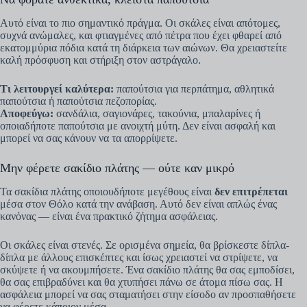
Αυτό είναι το πιο σημαντικό πράγμα. Οι σκάλες είναι απότομες,
συχνά ανώμαλες, και φτιαγμένες από πέτρα που έχει φθαρεί από
εκατομμύρια πόδια κατά τη διάρκεια των αιώνων. Θα χρειαστείτε
καλή πρόσφυση και στήριξη στον αστράγαλο.
Τι λειτουργεί καλύτερα:
παπούτσια για περπάτημα, αθλητικά
παπούτσια ή παπούτσια πεζοπορίας.
Αποφεύγω:
σανδάλια, σαγιονάρες, τακούνια, μπαλαρίνες ή
οποιαδήποτε παπούτσια με ανοιχτή μύτη. Δεν είναι ασφαλή και
μπορεί να σας κάνουν να τα απορρίψετε.
Μην φέρετε σακίδιο πλάτης — ούτε καν μικρό
Τα σακίδια πλάτης οποιουδήποτε μεγέθους είναι
δεν επιτρέπεται
μέσα στον Θόλο κατά την ανάβαση. Αυτό δεν είναι απλώς ένας
κανόνας — είναι ένα πρακτικό ζήτημα ασφάλειας.
Οι σκάλες είναι στενές. Σε ορισμένα σημεία, θα βρίσκεστε δίπλα-
δίπλα με άλλους επισκέπτες και ίσως χρειαστεί να στρίψετε, να
σκύψετε ή να ακουμπήσετε. Ένα σακίδιο πλάτης θα σας εμποδίσει,
θα σας επιβραδύνει και θα χτυπήσει πάνω σε άτομα πίσω σας. Η
ασφάλεια μπορεί να σας σταματήσει στην είσοδο αν προσπαθήσετε
να φέρετε κάποιον μέσα.