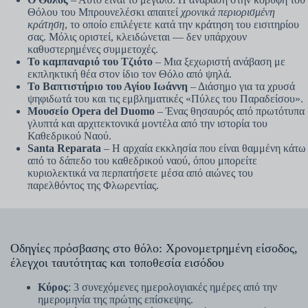
Θόλου του Μπρουνελέσκι απαιτεί
χρονικά περιορισμένη
κράτηση
, το οποίο επιλέγετε κατά την κράτηση του εισιτηρίου
σας. Μόλις οριστεί, κλειδώνεται — δεν υπάρχουν
καθυστερημένες συμμετοχές.
Το καμπαναριό του Τζιότο
– Μια ξεχωριστή ανάβαση με
εκπληκτική θέα στον ίδιο τον Θόλο από ψηλά.
Το Βαπτιστήριο του Αγίου Ιωάννη
– Διάσημο για τα χρυσά
ψηφιδωτά του και τις εμβληματικές «Πύλες του Παραδείσου».
Μουσείο Opera del Duomo
– Ένας θησαυρός από πρωτότυπα
γλυπτά και αρχιτεκτονικά μοντέλα από την ιστορία του
Καθεδρικού Ναού.
Santa Reparata
– Η αρχαία εκκλησία που είναι θαμμένη κάτω
από το δάπεδο του καθεδρικού ναού, όπου μπορείτε
κυριολεκτικά να περπατήσετε μέσα από αιώνες του
παρελθόντος της Φλωρεντίας.
Οδηγίες πρόσβασης στο θόλο: Χρονομετρημένη είσοδος,
έλεγχοι ταυτότητας και τοποθεσία εισόδου
Κύρος
: 3 συνεχόμενες ημερολογιακές ημέρες από την
ημερομηνία της πρώτης επίσκεψης.