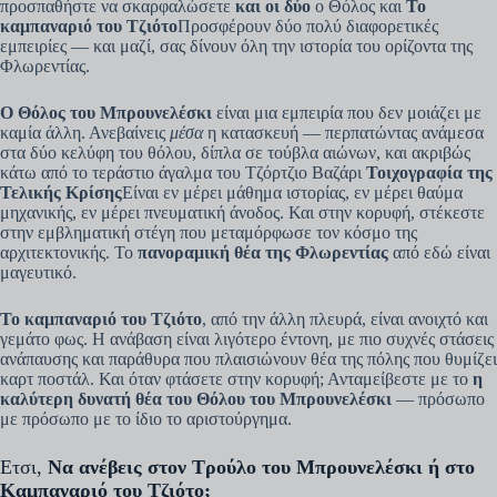
προσπαθήστε να σκαρφαλώσετε
και οι δύο
ο Θόλος και
Το
καμπαναριό του Τζιότο
Προσφέρουν δύο πολύ διαφορετικές
εμπειρίες — και μαζί, σας δίνουν όλη την ιστορία του ορίζοντα της
Φλωρεντίας.
Ο Θόλος του Μπρουνελέσκι
είναι μια εμπειρία που δεν μοιάζει με
καμία άλλη. Ανεβαίνεις
μέσα
η κατασκευή — περπατώντας ανάμεσα
στα δύο κελύφη του θόλου, δίπλα σε τούβλα αιώνων, και ακριβώς
κάτω από το τεράστιο άγαλμα του Τζόρτζιο Βαζάρι
Τοιχογραφία της
Τελικής Κρίσης
Είναι εν μέρει μάθημα ιστορίας, εν μέρει θαύμα
μηχανικής, εν μέρει πνευματική άνοδος. Και στην κορυφή, στέκεστε
στην εμβληματική στέγη που μεταμόρφωσε τον κόσμο της
αρχιτεκτονικής. Το
πανοραμική θέα της Φλωρεντίας
από εδώ είναι
μαγευτικό.
Το καμπαναριό του Τζιότο
, από την άλλη πλευρά, είναι ανοιχτό και
γεμάτο φως. Η ανάβαση είναι λιγότερο έντονη, με πιο συχνές στάσεις
ανάπαυσης και παράθυρα που πλαισιώνουν θέα της πόλης που θυμίζει
καρτ ποστάλ. Και όταν φτάσετε στην κορυφή; Ανταμείβεστε με το
η
καλύτερη δυνατή θέα του Θόλου του Μπρουνελέσκι
— πρόσωπο
με πρόσωπο με το ίδιο το αριστούργημα.
Ετσι,
Να ανέβεις στον Τρούλο του Μπρουνελέσκι ή στο
Καμπαναριό του Τζιότο;