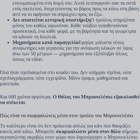
ενσωματωμένα στη δομή του. Αυτά λειτουργούν σαν τα οστά
ενός σκελετού, διοχετεύοντας το βάρος προς τα κάτω στη βάση
αντί να το αφήνουν να σπρώχνει προς τα έξω.
Δεν απαιτείται κεντρική υποστήριξη
Ο τρούλος στηριζόταν
μόνος του καθώς υψωνόταν. Κάθε τούβλο τοποθετούνταν
προσεκτικά, ένα κάθε φορά, με τη βαρύτητα και τη γεωμετρία
να κάνουν τη δουλειά.
Μηχανήματα κατά παραγγελία
Εφηύρε μάλιστα νέους
ανυψωτήρες και γερανούς για την ανύψωση υλικών σε ύψος
άνω των 50 μέτρων — μηχανήματα που εξέπληξαν όλους
όσους τα είδαν.
Όλα ήταν σχεδιασμένα στο κεφάλι του. Δεν υπήρχαν σχέδια, ούτε
σχεδιαγράμματα, ούτε εγχειρίδιο. Μόνο όραμα, μαθηματικά και
μαεστρία.
Και 600 χρόνια αργότερα,
Ο Θόλος του Μπρουνελέσκι εξακολουθεί
να στέκεται
.
Πώς είναι να σκαρφαλώνεις μέσα στον τρούλο του Μπρουνελέσκι
Το καλύτερο είναι ότι δεν πρόκειται απλώς για κάτι που θαυμάζει
κανείς από κάτω. Μπορείτε
σκαρφαλώστε μέσα στον θόλο
σήμερα,
περπατώντας ακριβώς στον χώρο που δημιούργησε ο Μπρουνελέσκι