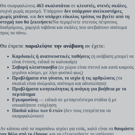
Θα σκαρφαλώνεις
463 σκαλοπάτια
σε
κλειστές, στενές σκάλες
,
συχνά χωρίς αερισμό. Υπάρχουν
δεν υπάρχουν ανελκυστήρες
,
χωρίς μπάνια
, και
δεν υπάρχει εύκολος τρόπος να βγείτε από τη
στιγμή που θα ξεκινήσετε
Να περιμένετε στενούς πέτρινους
διαδρόμους, χαμηλά ταβάνια και σκάλες που ανεβαίνουν απότομα
προς τα πάνω.
Θα έπρεπε
παραλείψτε την ανάβαση
αν έχετε:
Καρδιακές ή αναπνευστικές παθήσεις
(η ανάβαση μπορεί να
είναι έντονη, ειδικά το καλοκαίρι)
Σοβαρή κλειστοφοβία
(οι χώροι είναι στενοί και κατά καιρούς
γεμάτοι κόσμο, με λίγο φυσικό φως)
Προβλήματα στο γόνατο, το ισχίο ή τις αρθρώσεις
(τα
σκαλιά είναι ανώμαλα, απότομα και αδυσώπητα)
Προβλήματα κινητικότητας ή ανάγκη για βοήθεια με το
περπάτημα
Εγκυμοσύνη
— ειδικά σε μεταγενέστερα στάδια ή με
οποιαδήποτε ενόχληση
Παιδιά κάτω των 6 ετών
(δεν τους επιτρέπεται να
σκαρφαλώνουν)
Αν κάποιο από τα παραπάνω ισχύει για εσάς, καλό είναι να
θαυμάστε
τον θόλο από το έδαφος
και να εξερευνήσετε το υπόλοιπο