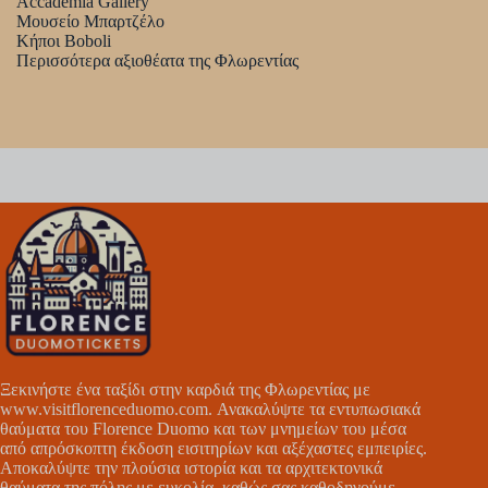
Accademia Gallery
Μουσείο Μπαρτζέλο
Κήποι Boboli
Περισσότερα αξιοθέατα της Φλωρεντίας
Ξεκινήστε ένα ταξίδι στην καρδιά της Φλωρεντίας με
www.visitflorenceduomo.com
. Ανακαλύψτε τα εντυπωσιακά
θαύματα του Florence Duomo και των μνημείων του μέσα
από απρόσκοπτη έκδοση εισιτηρίων και αξέχαστες εμπειρίες.
Αποκαλύψτε την πλούσια ιστορία και τα αρχιτεκτονικά
θαύματα της πόλης με ευκολία, καθώς σας καθοδηγούμε