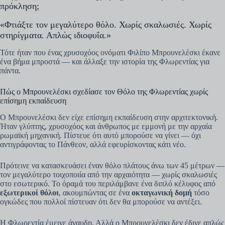
πρόκληση;
«Φτιάξτε τον μεγαλύτερο θόλο. Χωρίς σκαλωσιές. Χωρίς
στηρίγματα. Απλώς ιδιοφυΐα.»
Τότε ήταν που ένας χρυσοχόος ονόματι Φιλίπο Μπρουνελέσκι έκανε
ένα βήμα μπροστά — και άλλαξε την ιστορία της Φλωρεντίας για
πάντα.
Πώς ο Μπρουνελέσκι σχεδίασε τον Θόλο της Φλωρεντίας χωρίς
επίσημη εκπαίδευση
Ο Μπρουνελέσκι δεν είχε επίσημη εκπαίδευση στην αρχιτεκτονική.
Ήταν γλύπτης, χρυσοχόος και άνθρωπος με εμμονή με την αρχαία
ρωμαϊκή μηχανική. Πίστευε ότι αυτό μπορούσε να γίνει — όχι
αντιγράφοντας το Πάνθεον, αλλά εφευρίσκοντας κάτι νέο.
Πρότεινε να κατασκευάσει έναν θόλο πλάτους άνω των 45 μέτρων —
τον μεγαλύτερο τοιχοποιία από την αρχαιότητα — χωρίς σκαλωσιές
στο εσωτερικό. Το όραμά του περιλάμβανε ένα διπλό κέλυφος από
εξωτερικοί θόλοι
, ακουμπώντας σε ένα
οκταγωνική δομή
τόσο
ογκώδες που πολλοί πίστευαν ότι δεν θα μπορούσε να αντέξει.
Η Φλωρεντία έμεινε άναυδη. Αλλά ο Μπρουνελέσκι δεν έδινε απλώς