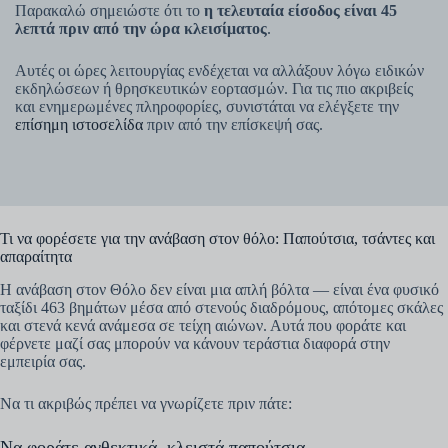
Παρακαλώ σημειώστε ότι το
η τελευταία είσοδος είναι 45
λεπτά πριν από την ώρα κλεισίματος
.
Αυτές οι ώρες λειτουργίας ενδέχεται να αλλάξουν λόγω ειδικών
εκδηλώσεων ή θρησκευτικών εορτασμών. Για τις πιο ακριβείς
και ενημερωμένες πληροφορίες, συνιστάται να ελέγξετε την
επίσημη ιστοσελίδα
πριν από την επίσκεψή σας.
Τι να φορέσετε για την ανάβαση στον θόλο: Παπούτσια, τσάντες και
απαραίτητα
Η ανάβαση στον Θόλο δεν είναι μια απλή βόλτα — είναι ένα φυσικό
ταξίδι 463 βημάτων μέσα από στενούς διαδρόμους, απότομες σκάλες
και στενά κενά ανάμεσα σε τείχη αιώνων. Αυτά που φοράτε και
φέρνετε μαζί σας μπορούν να κάνουν τεράστια διαφορά στην
εμπειρία σας.
Να τι ακριβώς πρέπει να γνωρίζετε πριν πάτε:
Να φοράτε ανθεκτικά, κλειστά παπούτσια