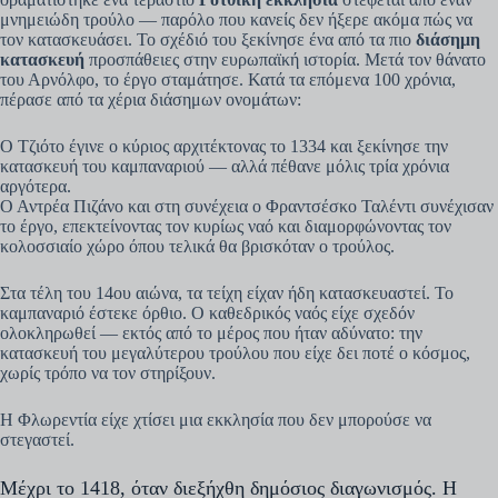
μνημειώδη τρούλο — παρόλο που κανείς δεν ήξερε ακόμα πώς να
τον κατασκευάσει. Το σχέδιό του ξεκίνησε ένα από τα πιο
διάσημη
κατασκευή
προσπάθειες στην ευρωπαϊκή ιστορία. Μετά τον θάνατο
του Αρνόλφο, το έργο σταμάτησε. Κατά τα επόμενα 100 χρόνια,
πέρασε από τα χέρια διάσημων ονομάτων:
Ο Τζιότο έγινε ο κύριος αρχιτέκτονας το 1334 και ξεκίνησε την
κατασκευή του καμπαναριού — αλλά πέθανε μόλις τρία χρόνια
αργότερα.
Ο Αντρέα Πιζάνο και στη συνέχεια ο Φραντσέσκο Ταλέντι συνέχισαν
το έργο, επεκτείνοντας τον κυρίως ναό και διαμορφώνοντας τον
κολοσσιαίο χώρο όπου τελικά θα βρισκόταν ο τρούλος.
Στα τέλη του 14ου αιώνα, τα τείχη είχαν ήδη κατασκευαστεί. Το
καμπαναριό έστεκε όρθιο. Ο καθεδρικός ναός είχε σχεδόν
ολοκληρωθεί — εκτός από το μέρος που ήταν αδύνατο: την
κατασκευή του μεγαλύτερου τρούλου που είχε δει ποτέ ο κόσμος,
χωρίς τρόπο να τον στηρίξουν.
Η Φλωρεντία είχε χτίσει μια εκκλησία που δεν μπορούσε να
στεγαστεί.
Μέχρι το 1418, όταν διεξήχθη δημόσιος διαγωνισμός. Η