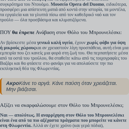
συγκρότημα του Ντουόμο.
Μουσείο Opera del Duomo
, ειδικότερα,
προσφέρει μια απίστευτη ματιά από κοντά στην ιστορία, τα μοντέλα,
τα εργαλεία και τα γλυπτά πίσω από τον καθεδρικό ναό και τον
τρούλο — όλα προσβάσιμα και κλιματιζόμενα.
ΠΟΥ
θα έπρεπε
Ανάβαση στον Θόλο του Μπρουνελέσκι:
Αν βρίσκεστε μέσα
γενικά καλή υγεία
, έχουν
χωρίς φόβο για ύψη
ή μικρούς χώρους
και αν χρειαστούν λίγη προσπάθεια, αυτή είναι μια
εμπειρία που ζει κανείς μια φορά στη ζωή του. Θα περπατήσετε μέσα
από τα οστά του τρούλου, θα σταθείτε κάτω από τις τοιχογραφίες του
Βαζάρι και θα φτάσετε στο φανάρι για να απολαύσετε την πιο
εκπληκτική θέα της Φλωρεντίας.
Ακρο
Κάνε το αργά. Κάνε παύση όταν χρειάζεται.
Μην βιάζεσαι.
Αξίζει να σκαρφαλώσουμε στον Θόλο του Μπρουνελέσκι;
Ναι — απολύτως. Η αναρρίχηση στον Θόλο του Μπρουνελέσκι
είναι ένα από τα πιο αξέχαστα πράγματα που μπορείτε να κάνετε
στη Φλωρεντία.
Αλλά αν έχετε χρόνο (και γερά πόδια),