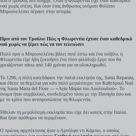
που ο τρούλος δεν υπήρχε. Όταν η Φλωρεντία είχε έναν καθεδρικό
ναό χωρίς στέγη. Και όταν ένας άνθρωπος ονόματι Φιλίππο
Μπρουνελέσκι πέρασε στην ιστορία.
Πριν από τον Τρούλο: Πώς η Φλωρεντία έχτισε έναν καθεδρικό
ναό χωρίς να ξέρει πώς να τον τελειώσει
Πολύ πριν ο Μπρουνελέσκι βάλει ποτέ έστω και ένα τούβλο, η
Φλωρεντία είχε ήδη ξεκινήσει ένα τόσο φιλόδοξο έργο που θα
χρειάζονταν πάνω από 140 χρόνια για να ολοκληρωθεί.
Το 1296, η πόλη κατεδάφισε την παλιά εκκλησία της, Santa Reparata,
και έθεσε τα θεμέλια για κάτι πολύ μεγαλύτερο: τον Καθεδρικό Ναό
της Santa Maria del Fiore — «Αγία Μαρία του Λουλουδιού». Το
όνομα ήταν συμβολικό, συνδεδεμένο τόσο με την Παναγία όσο και
με το κρίνο που αντιπροσώπευε τη Φλωρεντία.
Ήθελαν τη μεγαλύτερη εκκλησία που είχε δει κανείς στην Ιταλία.
Και ήταν πρόθυμοι να περιμένουν.
Ο πρώτος αρχιτέκτονας ήταν ο Αρνόλφο ντι Κάμπιο, ο οποίος
οραματίστηκε ένα τεράστιο
Γοτθική εκκλησία
στέφεται από έναν