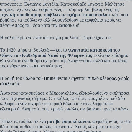
υποσχέσεις. Έφτιαχνε μοντέλα. Κατασκεύαζε μηχανές. Μελέτησε
αρχαίες τεχνικές και εφηύρε νέες — συμπεριλαμβανομένης της
τεχνική τοποθέτησης τούβλων με σχήμα ψαροκόκαλου
, κάτι που
βοήθησε τα τούβλα να αλληλοσυνδεθούν με ασφάλεια χωρίς να
πέσουν προς τα μέσα κατά την κατασκευή.
Η πόλη περίμενε έναν αιώνα για μια λύση. Τώρα είχαν μια.
Το 1420, πήρε τη δουλειά — και το
γιγαντιαία κατασκευή
του
Θόλος του Καθεδρικού Ναού της Φλωρεντίας
ξεκίνησε επίσημα.
Θα γινόταν ένα θαύμα όχι μόνο της Αναγέννησης αλλά και της ίδιας
της ανθρώπινης εφευρετικότητας.
Η δομή του θόλου του Brunelleschi εξηγείται: Διπλό κέλυφος, χωρίς
σκαλωσιά
Αυτό που κατασκεύασε ο Μπρουνελέσκι εξακολουθεί να εκπλήσσει
τους μηχανικούς σήμερα. Ο τρούλος του ήταν φτιαγμένος από δύο
κελύφη - έναν ισχυρό εσωτερικό θόλο και έναν ελαφρύτερο
εξωτερικό. Ανάμεσά τους, κρυφές σκάλες ανεβαίνουν προς τα πάνω.
Έβαλε τα τούβλα σε ένα
μοτίβο ψαροκόκαλου
, ασφαλίζοντάς τα στη
θέση τους καθώς ο τρούλος υψωνόταν. Χωρίς κεντρική στήριξη.
Χωρίς ξύλινο πλαίσιο. Μόνο γεωμετρία και βαρύτητα.