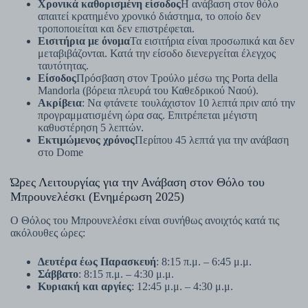
Χρονικά καθορισμένη είσοδος
Η ανάβαση στον θόλο
απαιτεί κρατημένο χρονικό διάστημα, το οποίο δεν
τροποποιείται και δεν επιστρέφεται.
Εισιτήρια με όνομα
Τα εισιτήρια είναι προσωπικά και δεν
μεταβιβάζονται. Κατά την είσοδο διενεργείται έλεγχος
ταυτότητας.
Είσοδος
Πρόσβαση στον Τρούλο μέσω της Porta della
Mandorla (βόρεια πλευρά του Καθεδρικού Ναού).
Ακρίβεια
: Να φτάνετε τουλάχιστον 10 λεπτά πριν από την
προγραμματισμένη ώρα σας. Επιτρέπεται μέγιστη
καθυστέρηση 5 λεπτών.
Εκτιμώμενος χρόνος
Περίπου 45 λεπτά για την ανάβαση
στο Dome
Ώρες Λειτουργίας για την Ανάβαση στον Θόλο του
Μπρουνελέσκι (Ενημέρωση 2025)
Ο Θόλος του Μπρουνελέσκι είναι συνήθως ανοιχτός κατά τις
ακόλουθες ώρες:
Δευτέρα έως Παρασκευή
: 8:15 π.μ. – 6:45 μ.μ.
Σάββατο
: 8:15 π.μ. – 4:30 μ.μ.
Κυριακή και αργίες
: 12:45 μ.μ. – 4:30 μ.μ.