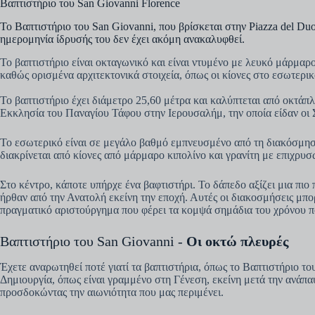
Βαπτιστήριο του San Giovanni Florence
Το Βαπτιστήριο του San Giovanni, που βρίσκεται στην Piazza del Duo
ημερομηνία ίδρυσής του δεν έχει ακόμη ανακαλυφθεί.
Το βαπτιστήριο είναι οκταγωνικό και είναι ντυμένο με λευκό μάρμαρ
καθώς ορισμένα αρχιτεκτονικά στοιχεία, όπως οι κίονες στο εσωτερι
Το βαπτιστήριο έχει διάμετρο 25,60 μέτρα και καλύπτεται από οκτά
Εκκλησία του Παναγίου Τάφου στην Ιερουσαλήμ, την οποία είδαν οι 
Το εσωτερικό είναι σε μεγάλο βαθμό εμπνευσμένο από τη διακόσμηση
διακρίνεται από κίονες από μάρμαρο κιπολίνο και γρανίτη με επιχρυ
Στο κέντρο, κάποτε υπήρχε ένα βαφτιστήρι. Το δάπεδο αξίζει μια πι
ήρθαν από την Ανατολή εκείνη την εποχή. Αυτές οι διακοσμήσεις μπορ
πραγματικό αριστούργημα που φέρει τα κομψά σημάδια του χρόνου π
Βαπτιστήριο του San Giovanni -
Οι οκτώ πλευρές
Έχετε αναρωτηθεί ποτέ γιατί τα βαπτιστήρια, όπως το Βαπτιστήριο τ
Δημιουργία, όπως είναι γραμμένο στη Γένεση, εκείνη μετά την ανάπ
προσδοκώντας την αιωνιότητα που μας περιμένει.