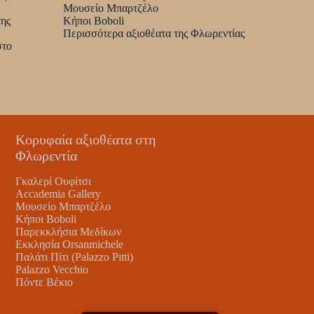
Μουσείο Μπαρτζέλο
της
Κήποι Boboli
Περισσότερα αξιοθέατα της Φλωρεντίας
στο
Κορυφαία αξιοθέατα στη
Φλωρεντία
Γκαλερί Ουφίτσι
Accademia Gallery
Μουσείο Μπαρτζέλο
Κήποι Boboli
Παρεκκλήσια Μεδίκων
Εκκλησία Orsanmichele
Παλάτι Πίτι (Palazzo Pitti)
Palazzo Vecchio
Πόντε Βέκιο