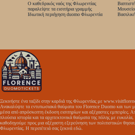
Ο καθεδρικός ναός της Φλωρεντίας
Βαπτιστή
παραλείψτε τα εισιτήρια γραμμής
Μουσείο
Ιδιωτική περιήγηση duomo Φλωρεντία
Βασιλική
Ξεκινήστε ένα ταξίδι στην καρδιά της Φλωρεντίας με
www.visitflore
Ανακαλύψτε τα εντυπωσιακά θαύματα του Florence Duomo και των μ
μέσα από απρόσκοπτη έκδοση εισιτηρίων και αξέχαστες εμπειρίες. 
πλούσια ιστορία και τα αρχιτεκτονικά θαύματα της πόλης με ευκολία,
καθοδηγούμε προς μια αξέχαστη εξερεύνηση των πολιτιστικών θησα
Φλωρεντίας. Η περιπέτειά σας ξεκινά εδώ.