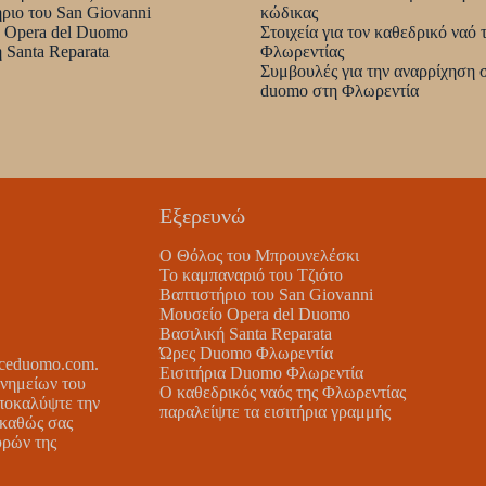
ριο του San Giovanni
κώδικας
 Opera del Duomo
Στοιχεία για τον καθεδρικό ναό 
 Santa Reparata
Φλωρεντίας
Συμβουλές για την αναρρίχηση 
duomo στη Φλωρεντία
Εξερευνώ
Ο Θόλος του Μπρουνελέσκι
Το καμπαναριό του Τζιότο
Βαπτιστήριο του San Giovanni
Μουσείο Opera del Duomo
Βασιλική Santa Reparata
Ώρες Duomo Φλωρεντία
nceduomo.com
.
Εισιτήρια Duomo Φλωρεντία
νημείων του
Ο καθεδρικός ναός της Φλωρεντίας
Αποκαλύψτε την
παραλείψτε τα εισιτήρια γραμμής
 καθώς σας
υρών της