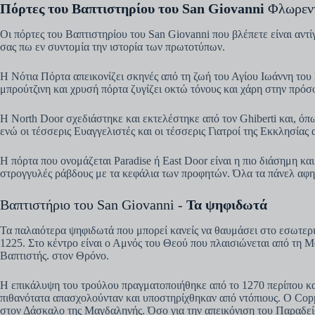
Πόρτες του Βαπτιστηρίου του San Giovanni
Φλωρεν
Οι πόρτες του Βαπτιστηρίου του San Giovanni που βλέπετε είναι α
σας πω εν συντομία την ιστορία των πρωτοτύπων.
Η Νότια Πόρτα απεικονίζει σκηνές από τη ζωή του Αγίου Ιωάννη του 
μπρούτζινη και χρυσή πόρτα ζυγίζει οκτώ τόνους και χάρη στην πρό
Η North Door σχεδιάστηκε και εκτελέστηκε από τον Ghiberti και, όπω
ενώ οι τέσσερις Ευαγγελιστές και οι τέσσερις Γιατροί της Εκκλησίας 
Η πόρτα που ονομάζεται Paradise ή East Door είναι η πιο διάσημη κα
στρογγυλές ράβδους με τα κεφάλια των προφητών. Όλα τα πάνελ αφη
Βαπτιστήριο του San Giovanni -
Τα ψηφιδωτά
Τα παλαιότερα ψηφιδωτά που μπορεί κανείς να θαυμάσει στο εσωτερ
1225. Στο κέντρο είναι ο Αμνός του Θεού που πλαισιώνεται από τη Μ
Βαπτιστής. στον Θρόνο.
Η επικάλυψη του τρούλου πραγματοποιήθηκε από το 1270 περίπου και
πιθανότατα απασχολούνταν και υποστηρίχθηκαν από ντόπιους. Ο Copp
στον Δάσκαλο της Μαγδαληνής. Όσο για την απεικόνιση του Παραδείσ