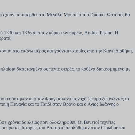
 και έχουν μεταφερθεί στο Μεγάλο Μουσείο του Duomo. Ωστόσο, θα
ξύ 1330 και 1336 από τον κύριο των θυρών, Andrea Pisano. Η
ορατά.
σκονται στο επάνω μέρος αφηγούνται ιστορίες από την Καινή Διαθήκη,
 πλαίσια διατεταγμένα σε πέντε σειρές, το καθένα διακοσμημένο με
ατασκευάστηκαν από τον Φραγκισκανό μοναχό Jacopo ξεκινώντας το
αι η Παναγία και το Παιδί στον Θρόνο και ο Άγιος Ιωάννης ο
ε χρόνια δουλειάς πριν ολοκληρωθεί. Οι Βενετοί τεχνίτες
 οι πρώτες Ιστορίες του Βαπτιστή αποδόθηκαν στον Cimabue και