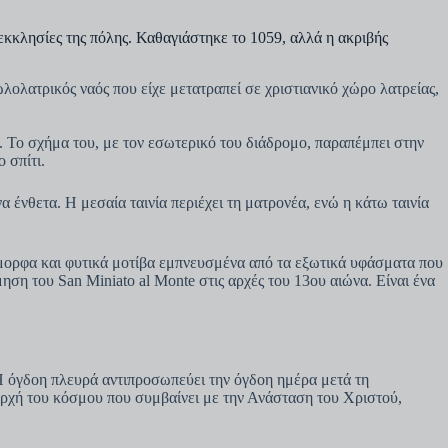
 εκκλησίες της πόλης. Καθαγιάστηκε το 1059, αλλά η ακριβής
λολατρικός ναός που είχε μετατραπεί σε χριστιανικό χώρο λατρείας,
. Το σχήμα του, με τον εσωτερικό του διάδρομο, παραπέμπει στην
 σπίτι.
νθετα. Η μεσαία ταινία περιέχει τη ματρονέα, ενώ η κάτω ταινία
ωόμορφα και φυτικά μοτίβα εμπνευσμένα από τα εξωτικά υφάσματα που
ηση του San Miniato al Monte στις αρχές του 13ου αιώνα. Είναι ένα
. Η όγδοη πλευρά αντιπροσωπεύει την όγδοη ημέρα μετά τη
αρχή του κόσμου που συμβαίνει με την Ανάσταση του Χριστού,