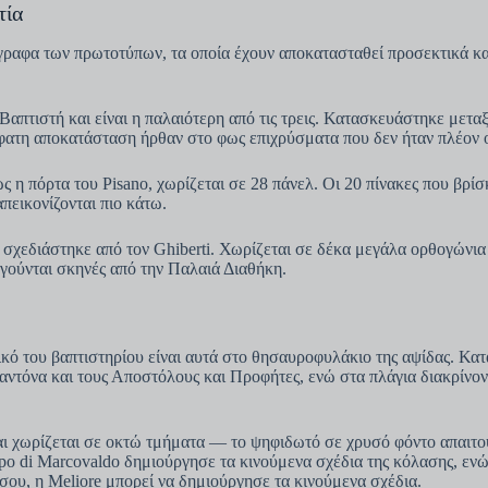
τία
ντίγραφα των πρωτοτύπων, τα οποία έχουν αποκατασταθεί προσεκτικά
Βαπτιστή και είναι η παλαιότερη από τις τρεις. Κατασκευάστηκε μετα
σφατη αποκατάσταση ήρθαν στο φως επιχρύσματα που δεν ήταν πλέον 
ς η πόρτα του Pisano, χωρίζεται σε 28 πάνελ. Οι 20 πίνακες που βρί
απεικονίζονται πιο κάτω.
ι σχεδιάστηκε από τον Ghiberti. Χωρίζεται σε δέκα μεγάλα ορθογώνια
γούνται σκηνές από την Παλαιά Διαθήκη.
ικό του βαπτιστηρίου είναι αυτά στο θησαυροφυλάκιο της αψίδας. Κ
αντόνα και τους Αποστόλους και Προφήτες, ενώ στα πλάγια διακρίνοντ
 χωρίζεται σε οκτώ τμήματα — το ψηφιδωτό σε χρυσό φόντο απαιτούσ
o di Marcovaldo δημιούργησε τα κινούμενα σχέδια της κόλασης, ενώ
ου, η Meliore μπορεί να δημιούργησε τα κινούμενα σχέδια.