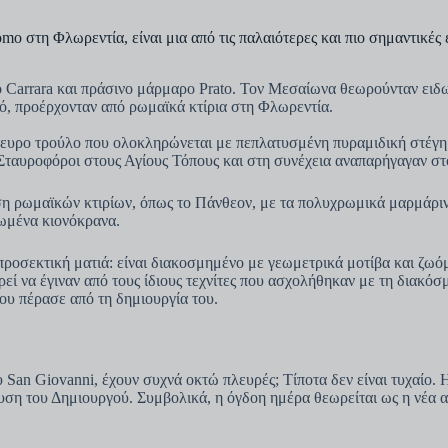
mo στη Φλωρεντία, είναι μια από τις παλαιότερες και πιο σημαντικές
ο Carrara και πράσινο μάρμαρο Prato. Τον Μεσαίωνα θεωρούνταν ειδω
κό, προέρχονταν από ρωμαϊκά κτίρια στη Φλωρεντία.
πλευρο τρούλο που ολοκληρώνεται με πεπλατυσμένη πυραμιδική στέγη
Σταυροφόροι στους Αγίους Τόπους και στη συνέχεια αναπαρήγαγαν στο
 ρωμαϊκών κτιρίων, όπως το Πάνθεον, με τα πολυχρωμικά μαρμάρινα έ
σωμένα κιονόκρανα.
ο προσεκτική ματιά: είναι διακοσμημένο με γεωμετρικά μοτίβα και ζ
εί να έγιναν από τους ίδιους τεχνίτες που ασχολήθηκαν με τη διακόσμ
ου πέρασε από τη δημιουργία του.
ου San Giovanni, έχουν συχνά οκτώ πλευρές; Τίποτα δεν είναι τυχαίο
αυση του Δημιουργού. Συμβολικά, η όγδοη ημέρα θεωρείται ως η νέα 