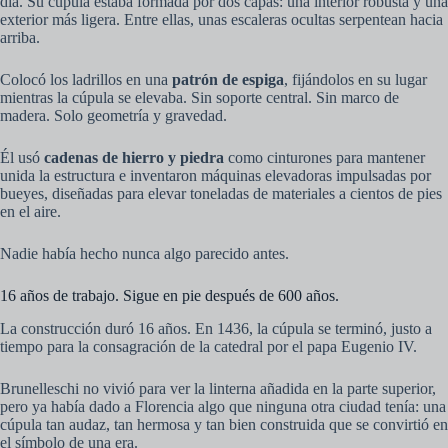
día. Su cúpula estaba formada por dos capas: una interior robusta y una
exterior más ligera. Entre ellas, unas escaleras ocultas serpentean hacia
arriba.
Colocó los ladrillos en una
patrón de espiga
, fijándolos en su lugar
mientras la cúpula se elevaba. Sin soporte central. Sin marco de
madera. Solo geometría y gravedad.
Él usó
cadenas de hierro y piedra
como cinturones para mantener
unida la estructura e inventaron máquinas elevadoras impulsadas por
bueyes, diseñadas para elevar toneladas de materiales a cientos de pies
en el aire.
Nadie había hecho nunca algo parecido antes.
16 años de trabajo. Sigue en pie después de 600 años.
La construcción duró 16 años. En 1436, la cúpula se terminó, justo a
tiempo para la consagración de la catedral por el papa Eugenio IV.
Brunelleschi no vivió para ver la linterna añadida en la parte superior,
pero ya había dado a Florencia algo que ninguna otra ciudad tenía: una
cúpula tan audaz, tan hermosa y tan bien construida que se convirtió en
el símbolo de una era.