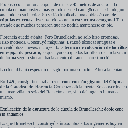
Propuso construir una cúpula de más de 45 metros de ancho —la
cúpula de mampostería más grande desde la antigüedad— sin ningún
andamio en su interior. Su visión implicaba una doble cáscara de
cúpulas externas
, descansando sobre un
estructura octogonal
Tan
grande que muchos pensaron que no podría mantenerse en pie.
Florencia quedó atónita. Pero Brunelleschi no solo hizo promesas.
Hizo modelos. Construyó máquinas. Estudió técnicas antiguas e
inventó otras nuevas, incluyendo la
técnica de colocación de ladrillos
en espiga de pescado
, lo que ayudó a que los ladrillos se entrelazaran
de forma segura sin caer hacia adentro durante la construcción.
La ciudad había esperado un siglo por una solución. Ahora la tenían.
En 1420, consiguió el trabajo y el
construcción gigante
del
Cúpula
de la Catedral de Florencia
Comenzó oficialmente. Se convertiría en
una maravilla no solo del Renacimiento, sino del ingenio humano
mismo.
Explicación de la estructura de la cúpula de Brunelleschi: doble capa,
sin andamios
Lo que Brunelleschi construyó aún asombra a los ingenieros hoy en