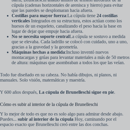
cúpula (cadenas horizontales de arenisca y hierro) para evitar
que las paredes se desplomaran hacia afuera.
Costillas para mayor fuerza
:La cúpula tiene
24 costillas
verticales
Integrados en su estructura, estos actúan como los
huesos de un esqueleto, canalizando el peso hacia la base en
lugar de dejar que empuje hacia afuera.
No se necesita soporte central
La cúpula se sostuvo a medida
que se elevaba. Cada ladrillo se colocó con cuidado, uno a uno,
gracias a la gravedad y la geometría.
Máquinas hechas a medida
:Incluso inventó nuevos
montacargas y grúas para levantar materiales a más de 50 metros
de altura: máquinas que asombraban a todos los que las veían.
Todo fue diseñado en su cabeza. No había dibujos, ni planos, ni
manuales. Solo visión, matemáticas y maestría.
Y 600 años después,
La cúpula de Brunelleschi sigue en pie
.
Cómo es subir al interior de la cúpula de Brunelleschi
Y lo mejor de todo es que no es solo algo para admirar desde abajo.
Puedes...
subir al interior de la cúpula
Hoy, caminando por el
espacio exacto que Brunelleschi creó entre las dos conchas.