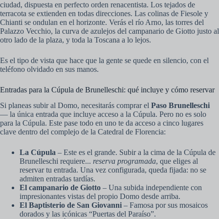
ciudad, dispuesta en perfecto orden renacentista. Los tejados de
terracota se extienden en todas direcciones. Las colinas de Fiesole y
Chianti se ondulan en el horizonte. Verás el río Arno, las torres del
Palazzo Vecchio, la curva de azulejos del campanario de Giotto justo al
otro lado de la plaza, y toda la Toscana a lo lejos.
Es el tipo de vista que hace que la gente se quede en silencio, con el
teléfono olvidado en sus manos.
Entradas para la Cúpula de Brunelleschi: qué incluye y cómo reservar
Si planeas subir al Domo, necesitarás comprar el
Paso Brunelleschi
— la única entrada que incluye acceso a la Cúpula. Pero no es solo
para la Cúpula. Este pase todo en uno te da acceso a cinco lugares
clave dentro del complejo de la Catedral de Florencia:
La Cúpula
– Este es el grande. Subir a la cima de la Cúpula de
Brunelleschi requiere...
reserva programada
, que eliges al
reservar tu entrada. Una vez configurada, queda fijada: no se
admiten entradas tardías.
El campanario de Giotto
– Una subida independiente con
impresionantes vistas del propio Domo desde arriba.
El Baptisterio de San Giovanni
– Famosa por sus mosaicos
dorados y las icónicas “Puertas del Paraíso”.