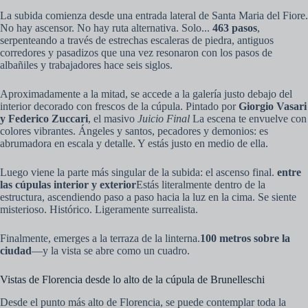
La subida comienza desde una entrada lateral de Santa Maria del Fiore.
No hay ascensor. No hay ruta alternativa. Solo...
463 pasos
,
serpenteando a través de estrechas escaleras de piedra, antiguos
corredores y pasadizos que una vez resonaron con los pasos de
albañiles y trabajadores hace seis siglos.
Aproximadamente a la mitad, se accede a la galería justo debajo del
interior decorado con frescos de la cúpula. Pintado por
Giorgio Vasari
y Federico Zuccari
, el masivo
Juicio Final
La escena te envuelve con
colores vibrantes. Ángeles y santos, pecadores y demonios: es
abrumadora en escala y detalle. Y estás justo en medio de ella.
Luego viene la parte más singular de la subida: el ascenso final.
entre
las cúpulas interior y exterior
Estás literalmente dentro de la
estructura, ascendiendo paso a paso hacia la luz en la cima. Se siente
misterioso. Histórico. Ligeramente surrealista.
Finalmente, emerges a la terraza de la linterna.
100 metros sobre la
ciudad
—y la vista se abre como un cuadro.
Vistas de Florencia desde lo alto de la cúpula de Brunelleschi
Desde el punto más alto de Florencia, se puede contemplar toda la