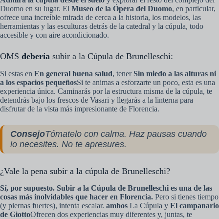
Duomo en su lugar. El
Museo de la Ópera del Duomo
, en particular,
ofrece una increíble mirada de cerca a la historia, los modelos, las
herramientas y las esculturas detrás de la catedral y la cúpula, todo
accesible y con aire acondicionado.
OMS
debería
subir a la Cúpula de Brunelleschi:
Si estas en
En general buena salud
, tener
Sin miedo a las alturas ni
a los espacios pequeños
Si te animas a esforzarte un poco, esta es una
experiencia única. Caminarás por la estructura misma de la cúpula, te
detendrás bajo los frescos de Vasari y llegarás a la linterna para
disfrutar de la vista más impresionante de Florencia.
Consejo
Tómatelo con calma. Haz pausas cuando
lo necesites. No te apresures.
¿Vale la pena subir a la cúpula de Brunelleschi?
Sí, por supuesto. Subir a la Cúpula de Brunelleschi es una de las
cosas más inolvidables que hacer en Florencia.
Pero si tienes tiempo
(y piernas fuertes), intenta escalar.
ambos
La Cúpula y
El campanario
de Giotto
Ofrecen dos experiencias muy diferentes y, juntas, te