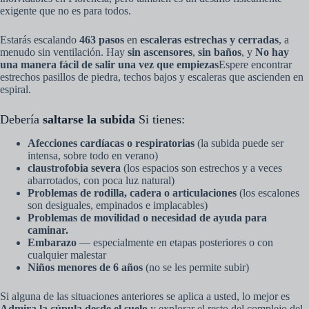
exigente que no es para todos.
Estarás escalando
463 pasos
en
escaleras estrechas y cerradas
, a
menudo sin ventilación. Hay
sin ascensores
,
sin baños
, y
No hay
una manera fácil de salir una vez que empiezas
Espere encontrar
estrechos pasillos de piedra, techos bajos y escaleras que ascienden en
espiral.
Debería
saltarse la subida
Si tienes:
Afecciones cardíacas o respiratorias
(la subida puede ser
intensa, sobre todo en verano)
claustrofobia severa
(los espacios son estrechos y a veces
abarrotados, con poca luz natural)
Problemas de rodilla, cadera o articulaciones
(los escalones
son desiguales, empinados e implacables)
Problemas de movilidad o necesidad de ayuda para
caminar.
Embarazo
— especialmente en etapas posteriores o con
cualquier malestar
Niños menores de 6 años
(no se les permite subir)
Si alguna de las situaciones anteriores se aplica a usted, lo mejor es
Admira la cúpula desde el suelo
y explorar el resto del complejo del