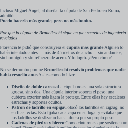
Incluso Miguel Ángel, al diseñar la cúpula de San Pedro en Roma,
admitió:
Puedo hacerlo más grande, pero no más bonito.
Por qué la cúpula de Brunelleschi sigue en pie: secretos de ingeniería
revelados
Florencia le pidió que construyera el
cúpula más grande
Alguien lo
había intentado antes —más de 45 metros de ancho— sin andamios,
sin hormigón y sin refuerzo de acero. Y lo logró. ¿Pero cómo?
No se derrumbó porque
Brunelleschi resolvió problemas que nadie
había resuelto antes
Así es como lo hizo:
Diseño de doble carcasa
La cúpula no es una sola estructura
gruesa, sino dos. Una cúpula interior soporta el peso; una
cubierta exterior más ligera la protege. Entre ellas hay escaleras
estrechas y soportes ocultos.
Patrón de ladrillo en espiga
Colocó los ladrillos en zigzag, no
en filas rectas. Esto fijaba cada capa en su lugar y evitaba que
los ladrillos se deslizaran hacia afuera por su propio peso.
Cadenas de piedra y hierro
:Como cinturones que sostienen un
barril, Brunelleschi añadió anillos de tensión alrededor de la