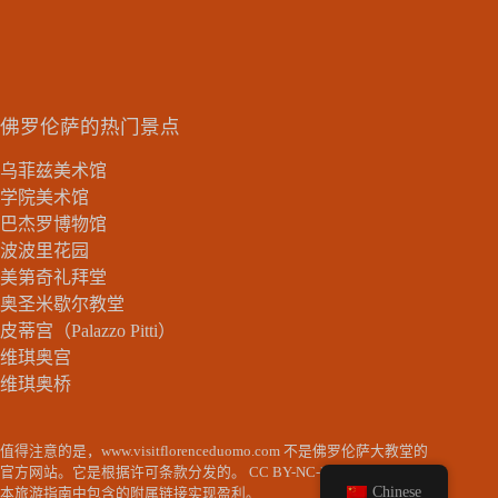
佛罗伦萨的热门景点
乌菲兹美术馆
学院美术馆
巴杰罗博物馆
波波里花园
美第奇礼拜堂
奥圣米歇尔教堂
皮蒂宫（Palazzo Pitti）
维琪奥宫
维琪奥桥
值得注意的是，www.visitflorenceduomo.com 不是佛罗伦萨大教堂的
官方网站。它是根据许可条款分发的。
CC BY-NC-ND
。该网站通过
Chinese
本旅游指南中包含的附属链接实现盈利。