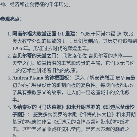
神、经济和社会特征的千年历史。
参观亮点：
阿诺尔福大教堂正面 1:1 重建：
惊叹于阿诺尔福·迪·坎比
奥大教堂外观的细致的 1：1 比例复制品，其历史可追溯到
1296 年。见证过去时代的辉煌重现。
吉贝尔蒂的天堂之门：
欣赏洛伦佐·吉贝尔蒂的杰作——
天堂之门。欣赏精湛的工艺和珍贵的金属，它们以无与伦
比的艺术性讲述着旧约的故事。
Andrea Pisano 的钟楼面板：
深入了解安德烈亚·皮萨诺最
初为乔托钟楼设计的雕刻面板的复杂性。每块面板都展现
了具有宗教意义的故事，让人们一窥这座城市的文化叙
事。
多纳泰罗的《马达莱娜》和米开朗基罗的《班迪尼圣母怜
子图》：
感受多纳泰罗的木雕《忏悔的抹大拉》和米开朗
基罗的标志性作品《班迪尼的哀悼基督》带来的情感冲
击。这些艺术品收藏在洗礼堂内，是艺术表现的巅峰之
作。