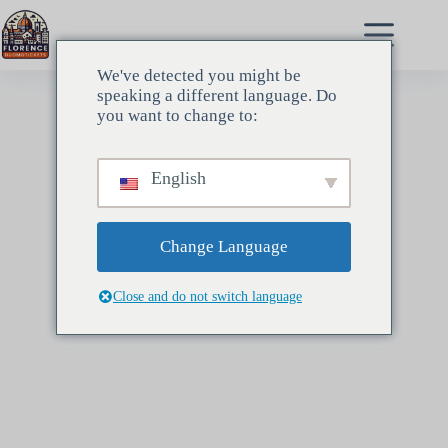
跳
至
内
We've detected you might be
容
speaking a different language. Do
you want to change to:
English
Change Language
Close and do not switch language