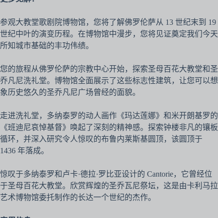
参观大教堂歌剧院博物馆，您将了解佛罗伦萨从 13 世纪末到 19
世纪中叶的演变历程。在博物馆中漫步，您将见证奠定我们今天
所知城市基础的丰功伟绩。
您的旅程从佛罗伦萨的宗教中心开始，探索圣母百花大教堂和圣
乔凡尼洗礼堂。博物馆全面展示了这些标志性建筑，让您可以想
象历史悠久的圣乔凡尼广场曾经的面貌。
走进洗礼堂，多纳泰罗的动人画作《玛达莲娜》和米开朗基罗的
《班迪尼哀悼基督》唤起了深刻的精神感。探索钟楼非凡的镶板
循环，并深入研究令人惊叹的布鲁内莱斯基圆顶，该圆顶于
1436 年落成。
惊叹于多纳泰罗和卢卡·德拉·罗比亚设计的 Cantorie，它曾经位
于圣母百花大教堂。欣赏辉煌的圣乔瓦尼祭坛，这是由卡利马拉
艺术博物馆委托制作的长达一个世纪的杰作。