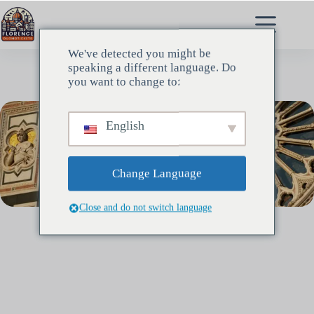
跳
至
内
We've detected you might be
容
speaking a different language. Do
you want to change to:
English
Change Language
Close and do not switch language