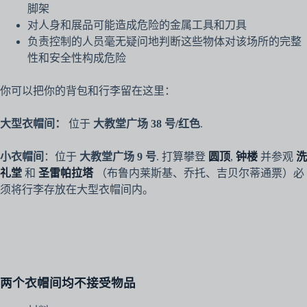
脚架
对人身和展品可能造成危险的金属工具和刀具
负责控制的人员毫无疑问地判断这些物体对该场所的完整
性和安全性构成危险
你可以把你的背包和行李留在这里：
大型衣帽间：
位于
大教堂广场 38 号/红色
.
小衣帽间
：位于
大教堂广场 9 号
. 打算攀登
圆顶
,
钟楼
并参观
洗
礼堂
和
圣雷帕拉塔
（布鲁内莱斯基、乔托、吉贝尔蒂通票）必
须将行李存放在大型衣帽间内。
两个衣帽间均不接受物品