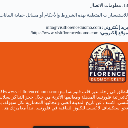
13. معلومات الاتصال
للاستفسارات المتعلقة بهذه الشروط والأحكام أو مسائل حماية البيانات،
بريد إلكتروني:
info@visitflorenceduomo.com
موقع إلكتروني:
https://www.visitflorenceduomo.com/
انطلق في رحلة عبر قلب فلورنسا مع
www.visitflorenceduomo.com
اك
كاتدرائية فلورنسا المذهلة ومعالمها الأثرية من خلال حجز التذاكر بسلاس
تُنسى. اكشف عن تاريخ المدينة الغني وعجائبها المعمارية بكل سهولة، ب
نحو استكشاف لا يُنسى للكنوز الثقافية في فلورنسا. تبدأ مغامرتك هنا.