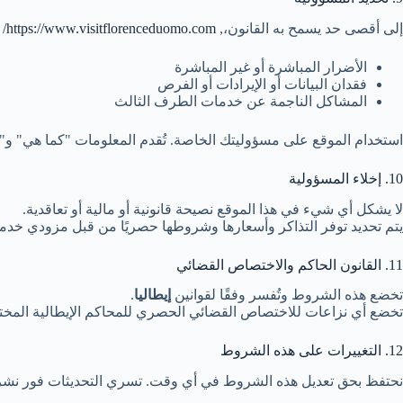
إلى أقصى حد يسمح به القانون،,
https://www.visitflorenceduomo.com/
ل
الأضرار المباشرة أو غير المباشرة
فقدان البيانات أو الإيرادات أو الفرص
المشاكل الناجمة عن خدمات الطرف الثالث
استخدام الموقع على مسؤوليتك الخاصة. تُقدم المعلومات "كما هي" و"ك
10. إخلاء المسؤولية
لا يشكل أي شيء في هذا الموقع نصيحة قانونية أو مالية أو تعاقدية.
يتم تحديد توفر التذاكر وأسعارها وشروطها حصريًا من قبل مزودي خدم
11. القانون الحاكم والاختصاص القضائي
تخضع هذه الشروط وتُفسر وفقًا لقوانين
إيطاليا
.
تخضع أي نزاعات للاختصاص القضائي الحصري للمحاكم الإيطالية المخت
12. التغييرات على هذه الشروط
نحتفظ بحق تعديل هذه الشروط في أي وقت. تسري التحديثات فور نشرها عل