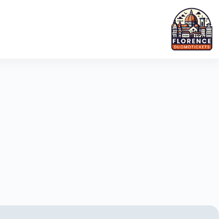
نتقل
لى
لمحتوى