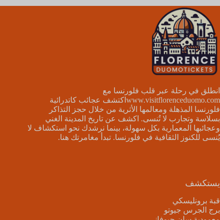
انطلق في رحلة عبر قلب فلورنسا مع
www.visitflorenceduomo.com
اكتشف عجائب كاتدرائية
فلورنسا المذهلة ومعالمها الأثرية من خلال حجز التذاكر
بسلاسة وتجارب لا تُنسى. اكشف عن تاريخ المدينة الغني
وعجائبها المعمارية بكل سهولة، بينما نرشدك نحو استكشاف لا
يُنسى للكنوز الثقافية في فلورنسا. تبدأ مغامرتك هنا.
يستكشف
قبة برونليسكي
برج الجرس جيوتو
معمودية سان جيوفاني