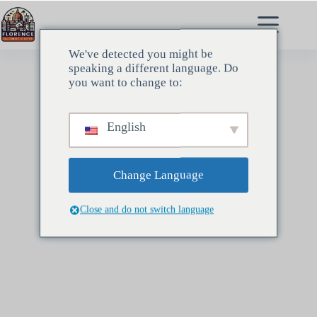
Pular
para
o
conteúdo
We've detected you might be
speaking a different language. Do
you want to change to:
English
Change Language
Close and do not switch language