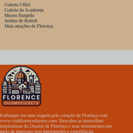
Galeria Uffizi
Galeria da Academia
Museu Bargello
Jardins de Boboli
Mais atrações de Florença
Embarque em uma viagem pelo coração de Florença com
www.visitflorenceduomo.com
. Descubra as maravilhas
inspiradoras do Duomo de Florença e seus monumentos por
meio de ingressos sem interrupções e experiências