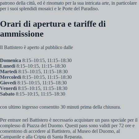
patrono della città, ed è rinomato per la sua intricata arte, in particolare
per i suoi splendidi mosaici e le Porte del Paradiso.
Orari di apertura e tariffe di
ammissione
Il Battistero è aperto al pubblico dalle
Domenica
8:15–10:15, 11:15–18:30
Lunedi
8:15–10:15, 11:15–18:30
Martedì
8:15–10:15, 11:15–18:30
Mercoledì
8:15–10:15, 11:15–18:30
Giovedì
8:15–10:15, 11:15–18:30
Venerdì
8:15–10:15, 11:15–18:30
Sabato
8:15–10:15, 11:15–18:30
con ultimo ingresso consentito 30 minuti prima della chiusura.
Per entrare nel Battistero è necessario acquistare un pass speciale per il
complesso di Piazza del Duomo. Questi pass sono validi per 72 ore e
consentono di accedere al Battistero, al Museo del Duomo, al
Campanile e alla Cripta di Santa Reparata.