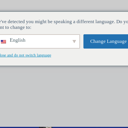
Cúpula de Brunelleschi
Torre do Sino de Giotto
Bati
've detected you might be speaking a different language. Do y
nt to change to:
English
Change Language
lose and do not switch language