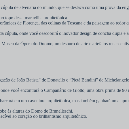
 cúpula de alvenaria do mundo, que se destaca como uma prova da eng
ao topo desta maravilha arquitetônica.
orâmicas de Florença, das colinas da Toscana e da paisagem ao redor qu
a cúpula, onde você descobrirá o inovador design de concha dupla e a s
useu da Ópera do Duomo, um tesouro de arte e artefatos renascentistas
ção de João Batista” de Donatello e “Pietà Bandini” de Michelangelo
 onde você encontrará o Campanário de Giotto, uma obra-prima de 90 me
arcará em uma aventura arquitetônica, mas também ganhará uma aprecia
obe às alturas do Domo de Brunelleschi.
ível ao coração do brilhantismo arquitetônico.