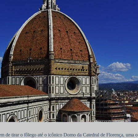
m de tirar o fôlego até o icônico Domo da Catedral de Florença, uma ob