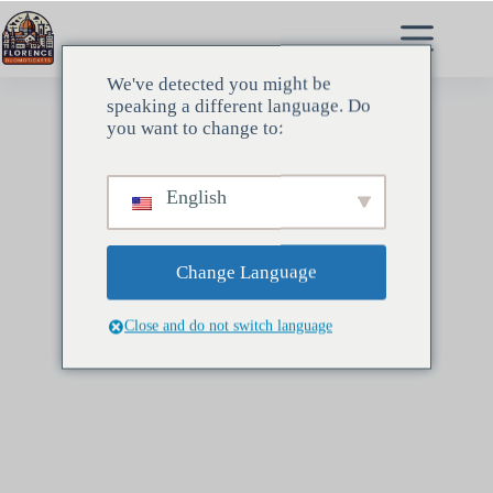
コ
ン
テ
ン
We've detected you might be
ツ
speaking a different language. Do
へ
you want to change to:
ス
キ
ッ
English
プ
Change Language
Close and do not switch language