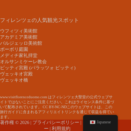
フィレンツェの人気観光スポット
ウフィツィ美術館
アカデミア美術館
バルジェッロ美術館
ボーボリ庭園
メディチ家礼拝堂
オルサンミケーレ教会
ピッティ宮殿 (パラッツォ ピッティ)
ヴェッキオ宮殿
ヴェッキオ橋
www.visitflorenceduomo.com はフィレンツェ大聖堂の公式ウェブサ
イトではないことにご注意ください。これはライセンス条件に基づ
いて配布されています。
CC BY-NC-ND
このウェブサイトは、この
旅行ガイドに含まれるアフィリエイトリンクを通じて収益を得てい
ます。
Japanese
著作権 © 2026 |
プライバシーポリシー
|
クッキーポリシ
ー
|
利用規約